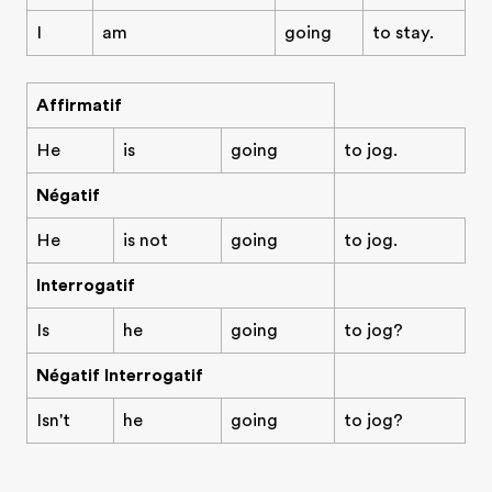
I
am
going
to stay.
Affirmatif
He
is
going
to jog.
Négatif
He
is not
going
to jog.
Interrogatif
Is
he
going
to jog?
Négatif Interrogatif
Isn't
he
going
to jog?