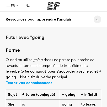
FR
Ressources pour apprendre l'anglais
Accueil
Bienvenue chez EF
Futur avec "going"
Programmes
Nos offres
Forme
Bureaux
Quand on utilise
going
dans une phrase pour parler de
Trouver un bureau
l'avenir, la forme est composée de trois éléments:
le verbe
to be
conjugué pour s'accorder avec le sujet +
A propos de nous
going + l'infinitif du verbe principal
Qui sommes-nous ?
Testez vos connaissances
EF recrute
Sujet
+ to be (conjugué)
+ going
+ infinitif
Rejoignez nos équipes
She
is
going
to leave.