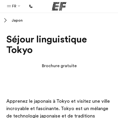
FR
Japon
Accueil
Bienvenue chez EF
Séjour linguistique
Programmes
Tokyo
Nos offres
Bureaux
Brochure gratuite
Trouver un bureau
A propos de nous
Qui sommes-nous ?
Campus EF
Campus EF
EF recrute
Apprenez le japonais à Tokyo et visitez une ville
incroyable et fascinante. Tokyo est un mélange
Rejoignez nos équipes
de technologie japonaise et de traditions