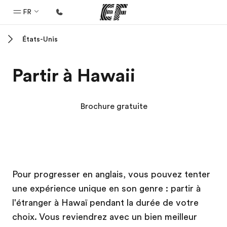
FR
États-Unis
Accueil
Bienvenue chez EF
Partir à Hawaii
Programmes
Nos offres
Brochure gratuite
Bureaux
Trouver un bureau
A propos de nous
Campus EF
Campus EF
Pour progresser en anglais, vous pouvez tenter
Qui sommes-nous ?
une expérience unique en son genre : partir à
EF recrute
l'étranger à Hawaï pendant la durée de votre
Rejoignez nos équipes
choix. Vous reviendrez avec un bien meilleur