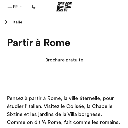
FR
Italie
Accueil
Bienvenue chez EF
Partir à Rome
Programmes
Nos offres
Brochure gratuite
Bureaux
Trouver un bureau
A propos de nous
Campus EF
Campus EF
Pensez à partir à Rome, la ville éternelle, pour
Qui sommes-nous ?
étudier l'italien. Visitez le Colisée, la Chapelle
EF recrute
Sixtine et les jardins de la Villa borghese.
Rejoignez nos équipes
Comme on dit 'A Rome, fait comme les romains.'