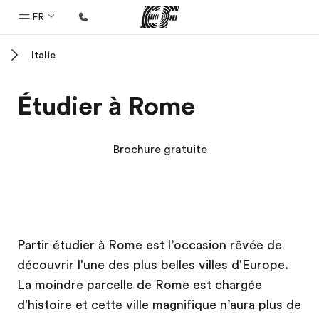
FR
Italie
Accueil
Bienvenue chez EF
Étudier à Rome
Programmes
Nos offres
Brochure gratuite
Bureaux
Trouver un bureau
A propos de nous
Campus EF
Campus EF
Campus EF
Campus EF
Partir étudier à Rome est l’occasion rêvée de
Qui sommes-nous ?
découvrir l'une des plus belles villes d'Europe.
EF recrute
La moindre parcelle de Rome est chargée
Rejoignez nos équipes
d'histoire et cette ville magnifique n’aura plus de