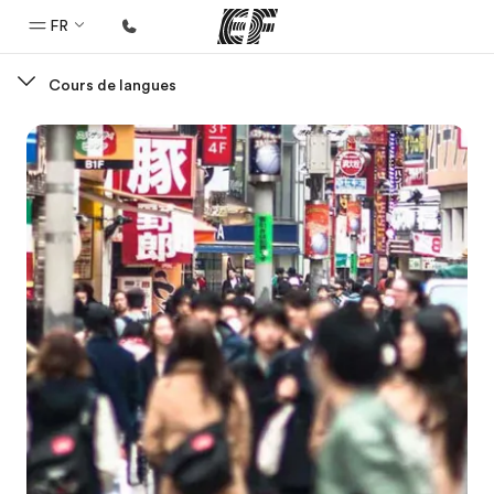
FR
Cours de langues
Accueil
Bienvenue chez EF
Programmes
Nos offres
Bureaux
Trouver un bureau
A propos de nous
Qui sommes-nous ?
EF recrute
Rejoignez nos équipes