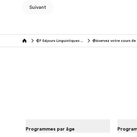
Suivant
EF Séjours Linguistiques (18+ ans)
Rés
Home
Programmes par âge
Program