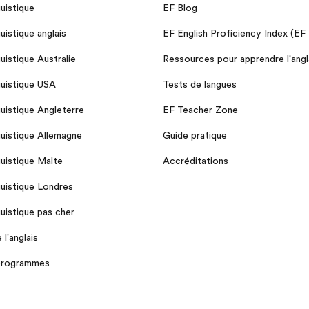
guistique
EF Blog
guistique anglais
EF English Proficiency Index (EF
guistique Australie
Ressources pour apprendre l'angl
guistique USA
Tests de langues
guistique Angleterre
EF Teacher Zone
guistique Allemagne
Guide pratique
guistique Malte
Accréditations
guistique Londres
guistique pas cher
l'anglais
 programmes