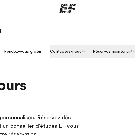
R
mmes
Bureaux
A prop
Rendez-vous gratuit
Contactez-nous
Réservez maintenant
res
Trouver un bureau
Qui so
ours
 personnalisée. Réservez dès
 un conseiller d'études EF vous
re réservation.