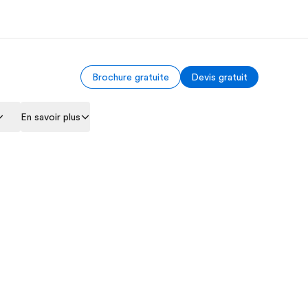
Brochure gratuite
Devis gratuit
os de nous
EF recrute
En savoir plus
mmes-nous ?
Rejoignez nos équipes