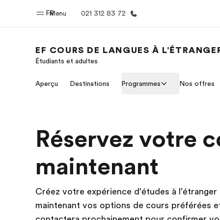
FR
Menu
021 312 83 72
EF COURS DE LANGUES À L'ÉTRANGE
Étudiants et adultes
Accueil
Progra
Aperçu
Destinations
Programmes
Nos offres
Bienvenue chez EF
Nos off
Réservez votre c
maintenant
Créez votre expérience d'études à l'étranger
maintenant vos options de cours préférées et
contactera prochainement pour confirmer vot