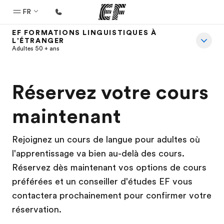
FR
EF FORMATIONS LINGUISTIQUES À
L’ÉTRANGER
Accueil
Adultes 50 + ans
Bienvenue chez EF
Programmes
Réservez votre cours
Nos offres
maintenant
Bureaux
Trouver un bureau
Rejoignez un cours de langue pour adultes où
l'apprentissage va bien au-delà des cours.
A propos de nous
Réservez dès maintenant vos options de cours
Qui sommes-nous ?
préférées et un conseiller d'études EF vous
EF recrute
contactera prochainement pour confirmer votre
réservation.
Rejoignez nos équipes