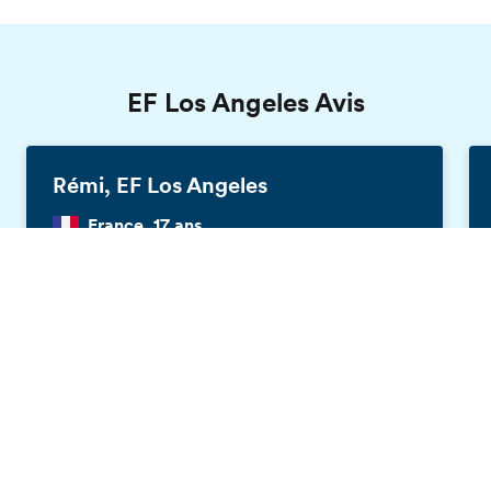
EF Los Angeles Avis
Rémi, EF Los Angeles
France, 17 ans
Brochure gratuite
J'ai vécu un voyage incroyable ! Toutes les
activités et visites étaient géniales. Ma famille
d'accueil était très gentille et je suis toujours
en contact avec eux. Mon objectif au début
était de pouvoir parler anglais couramment,
et j'ai réussi à atteindre cet objectif grâce à
EF.