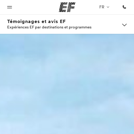
FR
Témoignages et avis EF
Expériences EF par destinations et programmes
Accueil
Programmes
Bureaux
A
EF
propos
recrute
Bienvenue
Nos offres
Trouver un
chez EF
bureau
de
Rejoignez
nos
nous
équipes
Qui
sommes-
nous ?