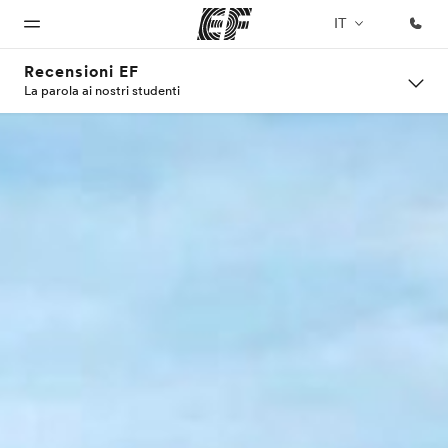
IT
Recensioni EF
La parola ai nostri studenti
Homepage
Programmi
Uffici
Chi siamo
Carriera
Benvenuto alla
Vedi la nostra
Trova
La nostra
Lavora con
EF
offerta
l'ufficio
organizzazione
noi
più
vicino