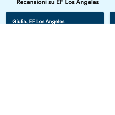
Recensioni su EF Los Angeles
Giulia, EF Los Angeles
Italia, 16 anni
Catalogo gratis
L'estate scorsa ho trascorso un mese in
California ed è stato fantastico. EF mi ha dato
l'opportunità di stare in una bella famiglia,
conoscere persone da tutto il mondo e
migliorare il mio inglese. Se vi piace viaggiare
e volete fare un'esperienza fantastica
all'estero, EF fa al caso vostro!