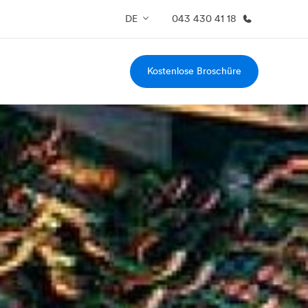
DE
043 430 41 18
Kostenlose Broschüre
er uns
Karriere
 wir sind
Teil des Teams werden