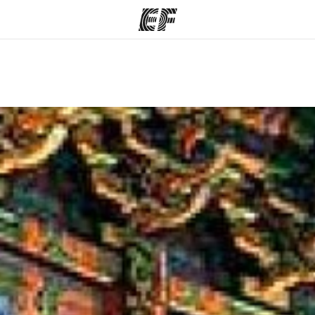
amme
Büros
Üb
e ansehen
Büros in der Nähe
Wer