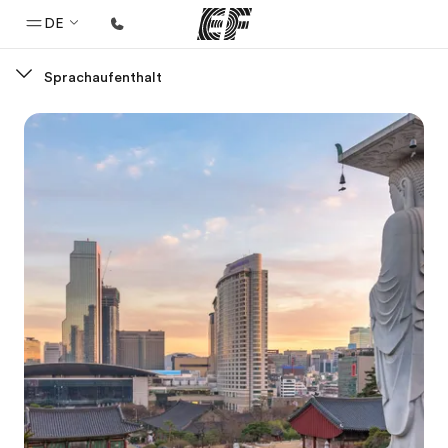
DE
Sprachaufenthalt
Home
Willkommen bei EF
Programme
Alle Programme ansehen
Büros
Büros in der Nähe
Über uns
Wer wir sind
Karriere
Teil des Teams werden