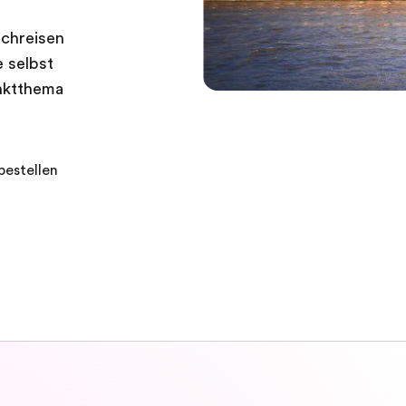
achreisen
 selbst
unktthema
bestellen