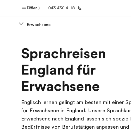
DE
Menü
043 430 41 18
Erwachsene
Home
Progr
Sprachreisen
Willkommen bei EF
Alle Programm
England für
Erwachsene
Englisch lernen gelingt am besten mit einer S
für Erwachsene in England. Unsere Sprachkur
Erwachsene nach England lassen sich speziell
Bedürfnisse von Berufstätigen anpassen und 