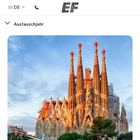
DE
Austauschjahr
Home
Willkommen bei EF
Programme
Alle Programme ansehen
Büros
Büros in der Nähe
Über uns
Wer wir sind
Karriere
Teil des Teams werden