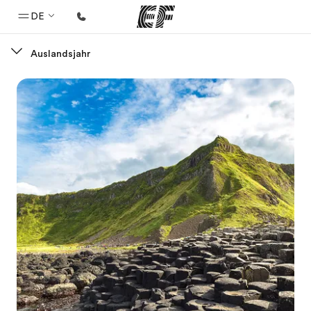
DE
Auslandsjahr
Home
Willkommen bei EF
Programme
Alle Programme ansehen
Büros
Büros in der Nähe
Über uns
Wer wir sind
Karriere
Teil des Teams werden