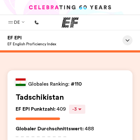
DE
EF EPI
Home
EF English Proficiency Index
Willkommen bei EF
Programme
Alle Programme ansehen
Globales Ranking:
#110
Büros
Tadschikistan
Büros in der Nähe
EF EPI Punktzahl
:
409
-3
Über uns
Wer wir sind
Globaler Durchschnittswert
:
488
Karriere