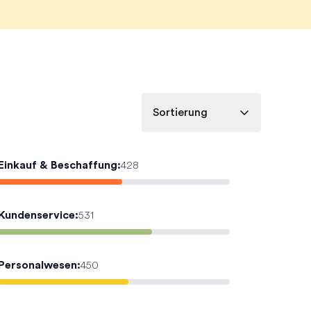
Sortierung
Einkauf & Beschaffung
:
428
Kundenservice
:
531
Personalwesen
:
450