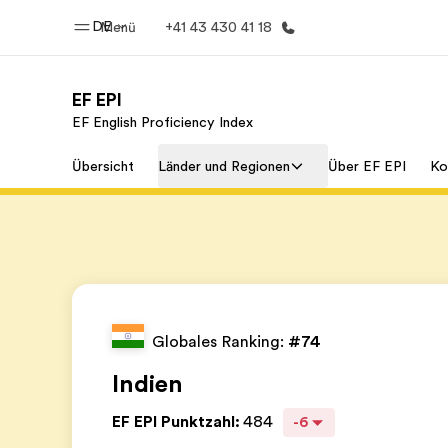
DE
Menü
+41 43 430 41 18
EF EPI
EF English Proficiency Index
Home
Progr
Übersicht
Länder und Regionen
Über EF EPI
Ko
Willkommen bei EF
Alle Programm
Globales Ranking:
#74
Indien
EF EPI Punktzahl
:
484
-6