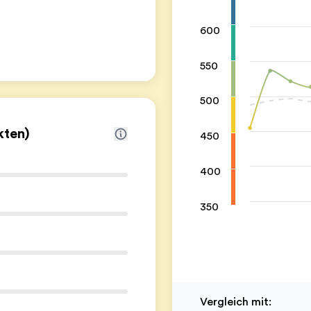
600
550
500
kten)
450
400
350
Vergleich mit
: