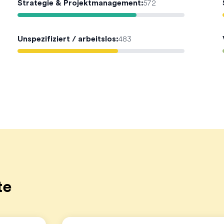
Strategie & Projektmanagement
:
572
Unspezifiziert / arbeitslos
:
483
te