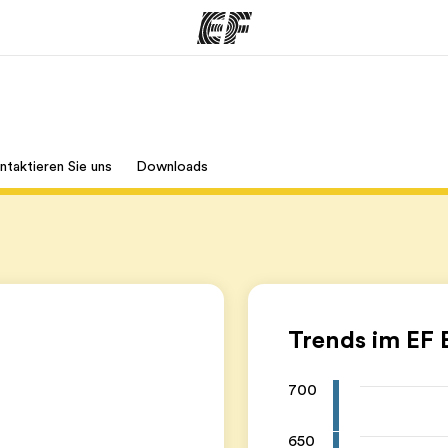
amme
Büros
Üb
ntaktieren Sie uns
Downloads
e ansehen
Büros in der Nähe
Wer
Trends im EF 
700
650