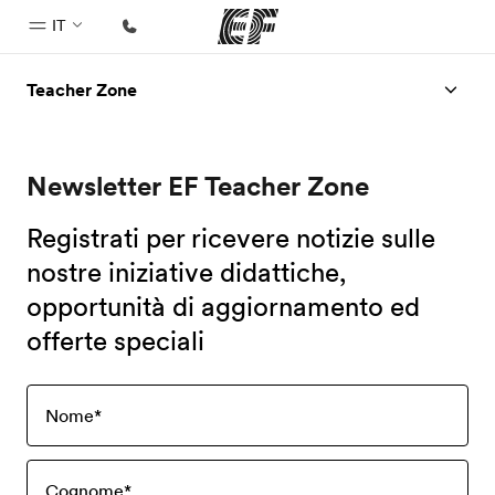
IT
Teacher Zone
Homepage
Benvenuto alla EF
Newsletter EF Teacher Zone
Programmi
Vedi la nostra offerta
Registrati per ricevere notizie sulle
Uffici
nostre iniziative didattiche,
opportunità di aggiornamento ed
Trova l'ufficio più vicino
offerte speciali
Chi siamo
La nostra organizzazione
Nome
*
Carriera
Lavora con noi
Cognome
*