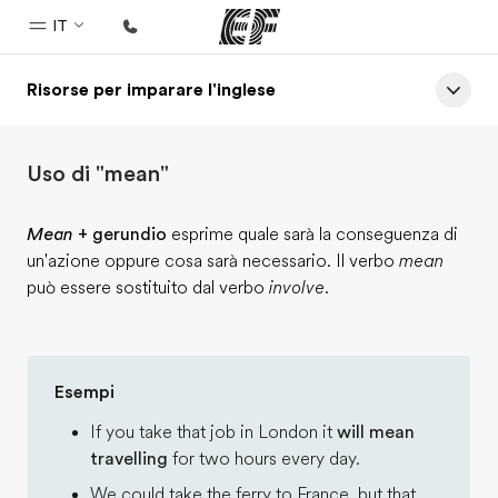
IT
Risorse per imparare l'inglese
Homepage
Benvenuto alla EF
Uso di "mean"
Programmi
Vedi la nostra offerta
Mean
+ gerundio
esprime quale sarà la conseguenza di
un'azione oppure cosa sarà necessario. Il verbo
mean
Uffici
può essere sostituito dal verbo
involve
.
Trova l'ufficio più vicino
Chi siamo
La nostra organizzazione
Esempi
Carriera
If you take that job in London it
will mean
travelling
for two hours every day.
Lavora con noi
We could take the ferry to France, but that