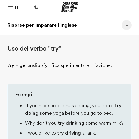
IT
Risorse per imparare l'inglese
Homepage
Benvenuto alla EF
Uso del verbo "try"
Programmi
Vedi la nostra offerta
Try
+ gerundio
significa sperimentare un'azione.
Uffici
Trova l'ufficio più vicino
Esempi
Chi siamo
If you have problems sleeping, you could
try
La nostra organizzazione
doing
some yoga before you go to bed.
Carriera
Why don't you
try drinking
some warm milk?
Lavora con noi
I would like to
try driving
a tank.