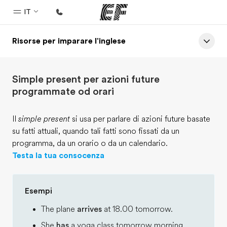
IT
Risorse per imparare l'inglese
Homepage
Benvenuto alla EF
Simple present per azioni future
Programmi
programmate od orari
Vedi la nostra offerta
Il
simple present
si usa per parlare di azioni future basate
Uffici
su fatti attuali, quando tali fatti sono fissati da un
Trova l'ufficio più vicino
programma, da un orario o da un calendario.
Testa la tua consocenza
Chi siamo
La nostra organizzazione
Esempi
Carriera
The plane
arrives
at 18.00 tomorrow.
Lavora con noi
She
has
a yoga class tomorrow morning.