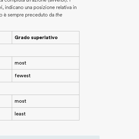
ta compiuta un'azione (avverbi). I
i, indicano una posizione relativa in
ivo è sempre preceduto da
the
Grado superlativo
most
fewest
most
least