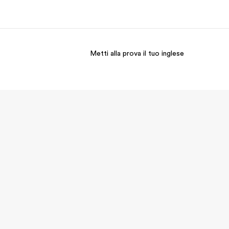
Metti alla prova il tuo inglese
i siamo
Carriera
 organizzazione
Lavora con noi