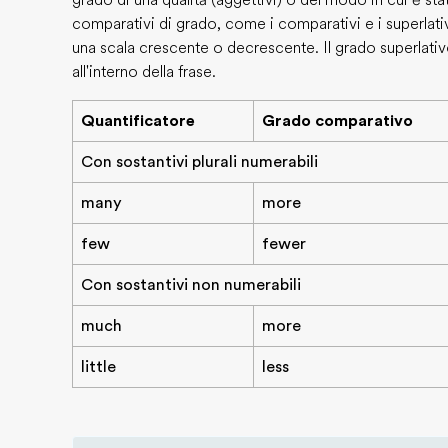
grado di una qualità (aggettivi) o del modo in cui è sta
comparativi di grado, come i comparativi e i superlativ
una scala crescente o decrescente. Il grado superlat
all'interno della frase.
Quantificatore
Grado comparativo
Con sostantivi plurali numerabili
many
more
few
fewer
Con sostantivi non numerabili
much
more
little
less