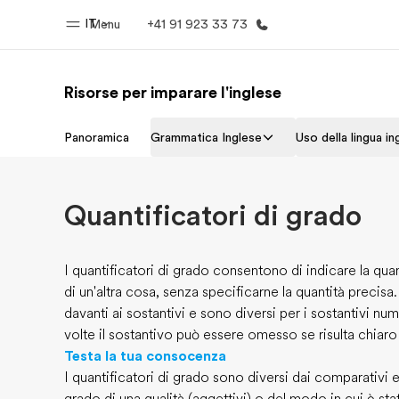
IT
Menu
+41 91 923 33 73
Risorse per imparare l'inglese
Homepage
Progra
Panoramica
Grammatica Inglese
Uso della lingua in
Benvenuto alla EF
Vedi la nostr
Quantificatori di grado
I quantificatori di grado consentono di indicare la quan
di un'altra cosa, senza specificarne la quantità precisa.
davanti ai sostantivi e sono diversi per i sostantivi num
volte il sostantivo può essere omesso se risulta chiaro
Testa la tua consocenza
I quantificatori di grado sono diversi dai comparativi e