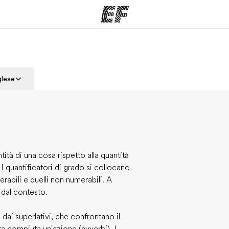
mmi
Uffici
Ch
glese
a offerta
Trova l'ufficio più vicino
La nostra
tità di una cosa rispetto alla quantità
 I quantificatori di grado si collocano
erabili e quelli non numerabili. A
 dal contesto.
 dai superlativi, che confrontano il