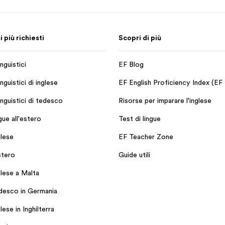
più richiesti
Scopri di più
nguistici
EF Blog
nguistici di inglese
EF English Proficiency Index (EF
inguistici di tedesco
Risorse per imparare l'inglese
ngue all'estero
Test di lingue
glese
EF Teacher Zone
stero
Guide utili
glese a Malta
edesco in Germania
lese in Inghilterra