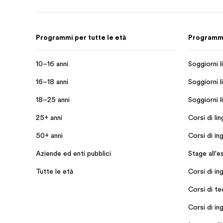
Programmi per tutte le età
Programmi 
10–16 anni
Soggiorni li
16–18 anni
Soggiorni li
18–25 anni
Soggiorni l
25+ anni
Corsi di li
50+ anni
Corsi di in
Aziende ed enti pubblici
Stage all'e
Tutte le età
Corsi di in
Corsi di t
Corsi di ing