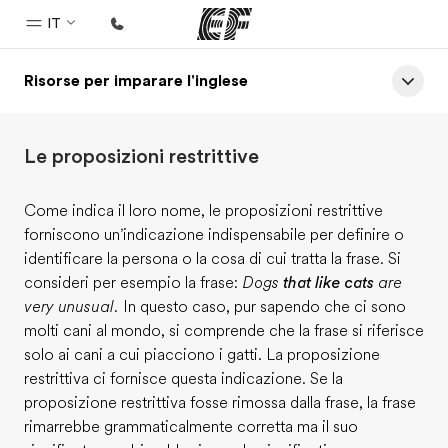
IT
Risorse per imparare l'inglese
Homepage
Benvenuto alla EF
Le proposizioni restrittive
Programmi
Vedi la nostra offerta
Come indica il loro nome, le proposizioni restrittive
forniscono un’indicazione indispensabile per definire o
Uffici
identificare la persona o la cosa di cui tratta la frase. Si
Trova l'ufficio più vicino
consideri per esempio la frase:
Dogs
that like cats
are
very unusual.
In questo caso, pur sapendo che ci sono
Chi siamo
molti cani al mondo, si comprende che la frase si riferisce
La nostra organizzazione
solo ai cani a cui piacciono i gatti. La proposizione
restrittiva ci fornisce questa indicazione. Se la
Carriera
proposizione restrittiva fosse rimossa dalla frase, la frase
Lavora con noi
rimarrebbe grammaticalmente corretta ma il suo