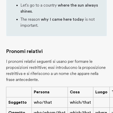
Let's go to a country
where the sun always
shines
.
The reason
why I came here today
is not
important.
Pronomi relativi
I pronomi relativi seguenti si usano per formare le
proposizioni restrittive; essi introducono la proposizione
restrittiva e si riferiscono a un nome che appare nella
frase antecedente.
Persona
Cosa
Luogo
Soggetto
who/that
which/that
Oggetto
who/whom/that
which/that
where