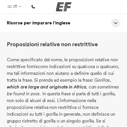
IT
Risorse per imparare l'inglese
Homepage
Benvenuto alla EF
Proposizioni relative non restrittive
Programmi
Vedi la nostra offerta
Come specificato dal nome, le proposizioni relative non
restrittive forniscono indicazioni su qualcosa o qualcuno,
Uffici
ma tali informazioni non aiutano a definire quello di cui
Trova l'ufficio più vicino
tratta la frase. Si prenda ad esempio la frase:
Gorillas,
which are large and originate in Africa
, can sometimes
Chi siamo
be found in zoos.
In questa frase si parla di tutti i gorilla,
La nostra organizzazione
non solo di alcuni di essi. L'informazione nella
proposizione relativa non restrittiva ci fornisce
Carriera
indicazioni su tutti i gorilla in generale, non definisce un
Lavora con noi
gruppo ristretto di gorilla o un singolo gorilla. Se si