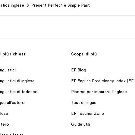
atica inglese
Present Perfect e Simple Past
più richiesti
Scopri di più
nguistici
EF Blog
nguistici di inglese
EF English Proficiency Index (EF
inguistici di tedesco
Risorse per imparare l'inglese
ngue all'estero
Test di lingue
glese
EF Teacher Zone
stero
Guide utili