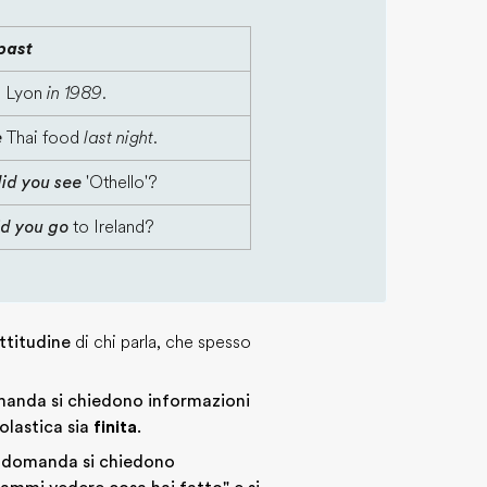
past
n Lyon
in 1989.
e
Thai food
last night
.
id you see
'Othello'?
id you go
to Ireland?
ttitudine
di chi parla, che spesso
anda si chiedono informazioni
colastica sia
finita
.
 domanda si chiedono