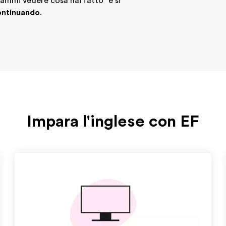
fammi vedere cosa hai fatto" e si
ontinuando
.
Impara l'inglese con EF