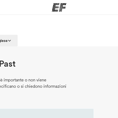
mmi
Uffici
Ch
glese
a offerta
Trova l'ufficio più vicino
La nostra
Past
 è importante o non viene
ecificano o si chiedono informazioni