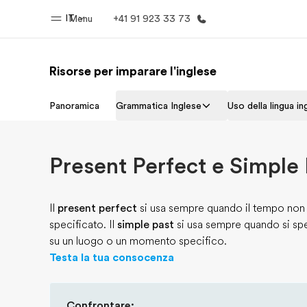
IT
Menu
+41 91 923 33 73
Risorse per imparare l'inglese
Homepage
Progra
Panoramica
Grammatica Inglese
Uso della lingua in
Benvenuto alla EF
Vedi la nostr
Present Perfect e Simple 
Il
present perfect
si usa sempre quando il tempo non
specificato. Il
simple past
si usa sempre quando si sp
su un luogo o un momento specifico.
Testa la tua consocenza
Confrontare: