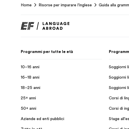
Home
Risorse per imparare l'inglese
Guida alla gramm
Footer
Programmi per tutte le età
Programmi 
10–16 anni
Soggiorni li
16–18 anni
Soggiorni li
18–25 anni
Soggiorni l
25+ anni
Corsi di li
50+ anni
Corsi di in
Aziende ed enti pubblici
Stage all'e