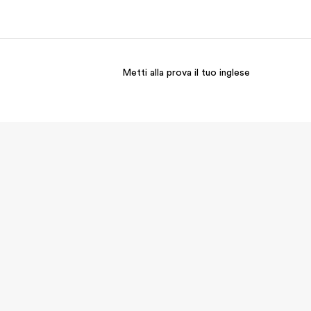
Metti alla prova il tuo inglese
i siamo
Carriera
 organizzazione
Lavora con noi