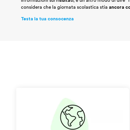
informazioni sui
risultati;
è un altro modo di dire "
considera che la giornata scolastica stia
ancora c
Testa la tua consocenza