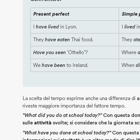
Present perfect
Simple 
I
have lived
in Lyon.
I
lived
i
They
have eaten
Thai food.
They
at
Have you seen
'Othello'?
Where
d
We
have been
to Ireland.
When
d
La scelta del tempo esprime anche una differenza di
a
riveste maggiore importanza del fattore tempo.
"What did you do at school today?"
Con questa dom
sulle
attività
svolte; si considera che la giornata s
"What have you done at school today?"
Con questa