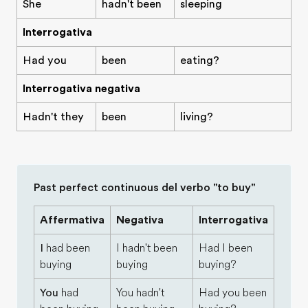
She
hadn't been
sleeping
Interrogativa
Had you
been
eating?
Interrogativa negativa
Hadn't they
been
living?
Past perfect continuous del verbo "to buy"
Affermativa
Negativa
Interrogativa
I
had been
I hadn't been
Had I been
buying
buying
buying?
You
had
You hadn't
Had you been