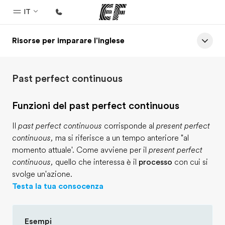
IT
Risorse per imparare l'inglese
Homepage
Benvenuto alla EF
Past perfect continuous
Programmi
Vedi la nostra offerta
Funzioni del past perfect continuous
Uffici
Il
past perfect continuous
corrisponde al
present perfect
Trova l'ufficio più vicino
continuous,
ma si riferisce a un tempo anteriore "al
momento attuale'. Come avviene per il
present perfect
Chi siamo
continuous,
quello che interessa è il
processo
con cui si
La nostra organizzazione
svolge un'azione.
Testa la tua consocenza
Carriera
Lavora con noi
Esempi