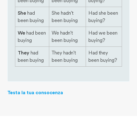
been buying
been buying
buying?
She
had
She hadn't
Had she been
been buying
been buying
buying?
We
had been
We hadn't
Had we been
buying
been buying
buying?
They
had
They hadn't
Had they
been buying
been buying
been buying?
Testa la tua consocenza