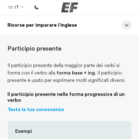
IT
Risorse per imparare l'inglese
Homepage
Benvenuto alla EF
Participio presente
Programmi
Vedi la nostra offerta
Il participio presente della maggior parte dei verbi si
forma con il verbo alla
forma base + ing
. Il participio
Uffici
presente è usato per esprimere molti significati diversi.
Trova l'ufficio più vicino
Il participio presente nella forma progressiva di un
Chi siamo
verbo
La nostra organizzazione
Testa la tua consocenza
Carriera
Lavora con noi
Esempi