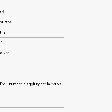
ird
fourths
xths
lf
halves
dire il numero e aggiungere la parola