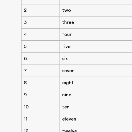
2
two
3
three
4
four
5
five
6
six
7
seven
8
eight
9
nine
10
ten
11
eleven
12
twelve