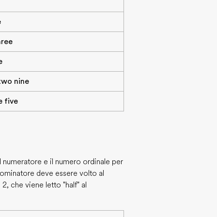
e
hree
e
 two nine
e five
il numeratore e il numero ordinale per
enominatore deve essere volto al
2, che viene letto "half" al