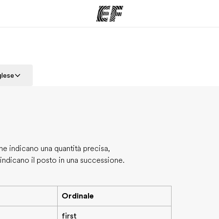
mmi
Uffici
Ch
glese
a offerta
Trova l'ufficio più vicino
La nostra
che indicano una quantità precisa,
 indicano il posto in una successione.
Ordinale
first