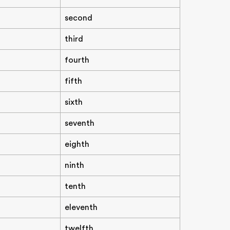
second
third
fourth
fifth
sixth
seventh
eighth
ninth
tenth
eleventh
twelfth