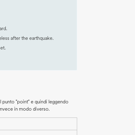
ard.
ess after the earthquake.
et.
il punto "point" e quindi leggendo
 invece in modo diverso.