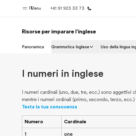
IT
Menu
+41 91 923 33 73
Risorse per imparare l'inglese
Homepage
Progra
Panoramica
Grammatica Inglese
Uso della lingua in
Benvenuto alla EF
Vedi la nostr
I numeri in inglese
I numeri cardinali (uno, due, tre, ecc.) sono aggettivi 
mentre i numeri ordinali (primo, secondo, terzo, ecc.)
Testa la tua consocenza
Numero
Cardinale
1
one