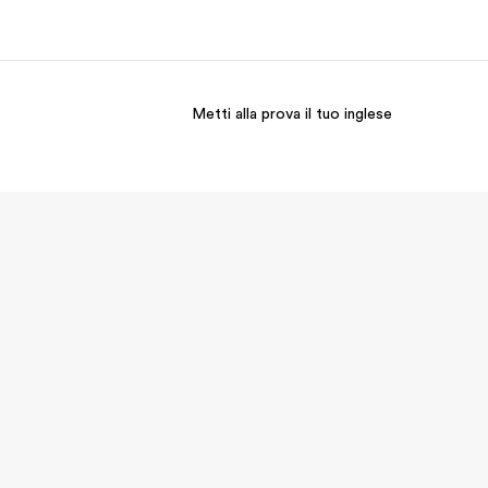
Metti alla prova il tuo inglese
i siamo
Carriera
 organizzazione
Lavora con noi