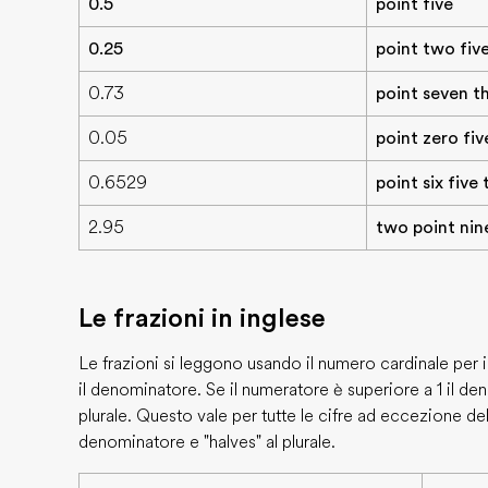
0.5
point five
0.25
point two fiv
0.73
point seven t
0.05
point zero fiv
0.6529
point six five
2.95
two point nin
Le frazioni in inglese
Le frazioni si leggono usando il numero cardinale per 
il denominatore. Se il numeratore è superiore a 1 il d
plurale. Questo vale per tutte le cifre ad eccezione del 
denominatore e "halves" al plurale.