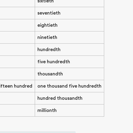
sixtieth
seventieth
eightieth
ninetieth
hundredth
five hundredth
thousandth
fifteen hundred
one thousand five hundredth
hundred thousandth
millionth