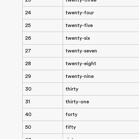
23
twenty-three
24
twenty-four
25
twenty-five
26
twenty-six
27
twenty-seven
28
twenty-eight
29
twenty-nine
30
thirty
31
thirty-one
40
forty
50
fifty