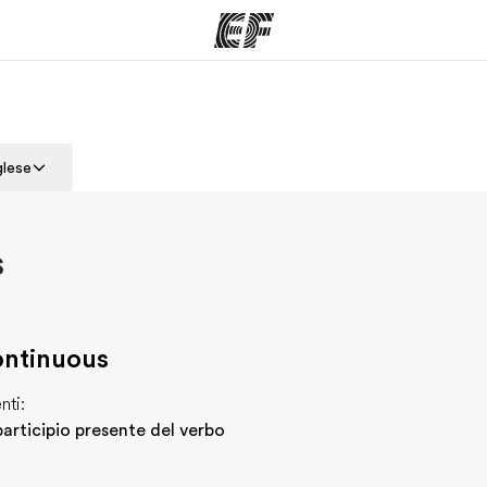
mmi
Uffici
Ch
glese
a offerta
Trova l'ufficio più vicino
La nostra
s
ontinuous
nti:
 participio presente del verbo