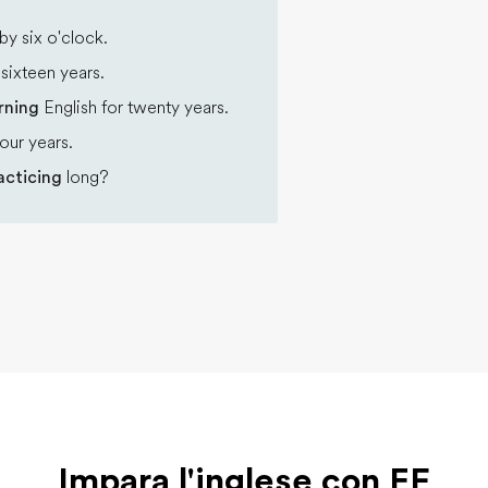
by six o'clock.
sixteen years.
arning
English for twenty years.
our years.
acticing
long?
Impara l'inglese con EF