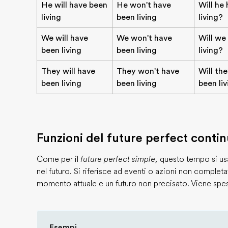
He will have been
He won't have
Will he
living
been living
living?
We will have
We won't have
Will we
been living
been living
living?
They will have
They won't have
Will th
been living
been living
been li
Funzioni del future perfect conti
Come per il
future perfect simple,
questo tempo si us
nel futuro. Si riferisce ad eventi o azioni non complet
momento attuale e un futuro non precisato. Viene spe
Esempi