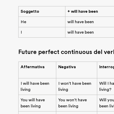
Soggetto
+ will have been
He
will have been
I
will have been
Future perfect continuous del verb
Affermativa
Negativa
Interro
I will have been
I won't have been
Will I h
living
living
living?
You will have
You won't have
Will yo
been living
been living
been li