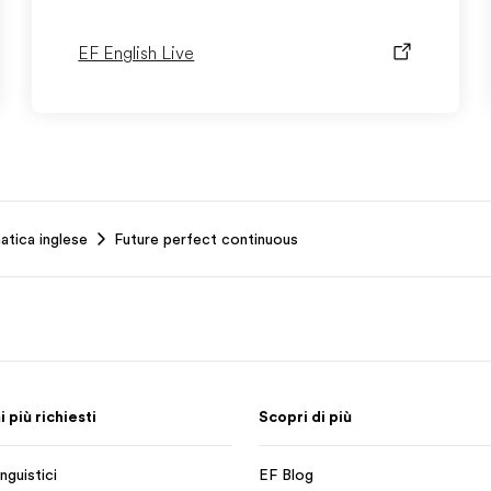
EF English Live
atica inglese
Future perfect continuous
più richiesti
Scopri di più
nguistici
EF Blog