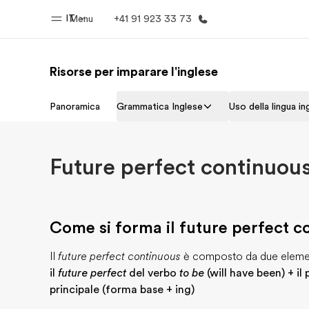
IT
Menu
+41 91 923 33 73
Risorse per imparare l'inglese
Homepage
Progra
Panoramica
Grammatica Inglese
Uso della lingua in
Benvenuto alla EF
Vedi la nostr
Future perfect continuou
Come si forma il future perfect c
Il
future perfect continuous
è composto da due eleme
il
future perfect
del verbo
to be
(will have been) + il
principale (forma base + ing)