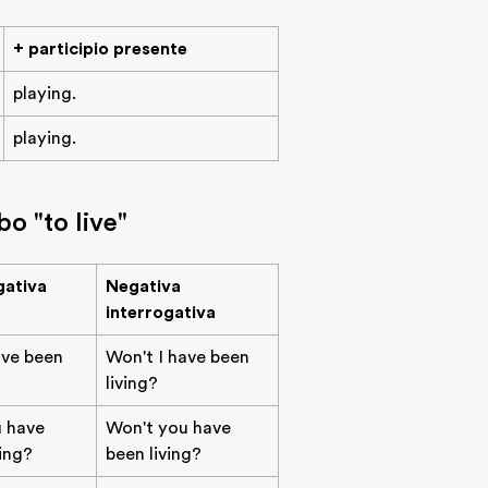
+ participio presente
playing.
playing.
o "to live"
gativa
Negativa
interrogativa
ave been
Won't I have been
living?
u have
Won't you have
ving?
been living?