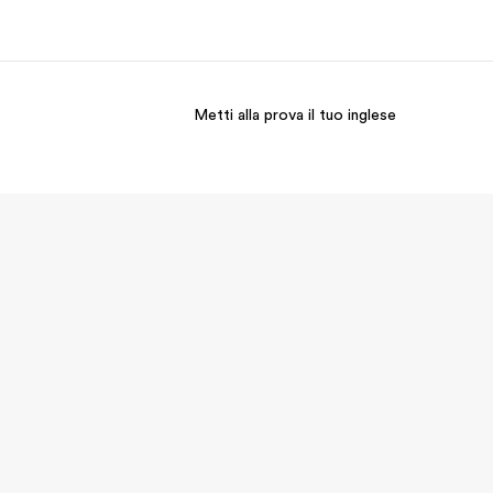
Metti alla prova il tuo inglese
i siamo
Carriera
 organizzazione
Lavora con noi