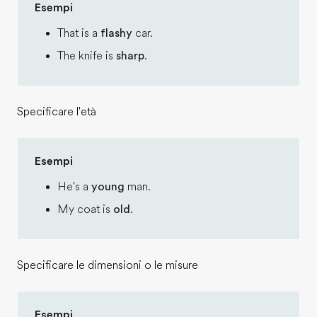
Esempi
That is a
flashy
car.
The knife is
sharp
.
Specificare l'età
Esempi
He's a
young
man.
My coat is
old
.
Specificare le dimensioni o le misure
Esempi