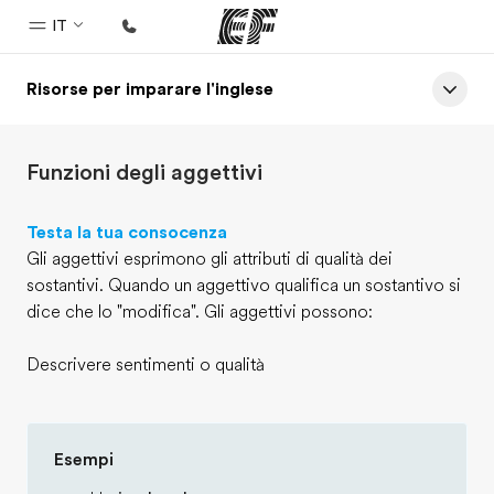
IT
Risorse per imparare l'inglese
Homepage
Benvenuto alla EF
Funzioni degli aggettivi
Programmi
Vedi la nostra offerta
Testa la tua consocenza
Gli aggettivi esprimono gli attributi di qualità dei
Uffici
sostantivi. Quando un aggettivo qualifica un sostantivo si
Trova l'ufficio più vicino
dice che lo "modifica". Gli aggettivi possono:
Chi siamo
Descrivere sentimenti o qualità
La nostra organizzazione
Carriera
Esempi
Lavora con noi