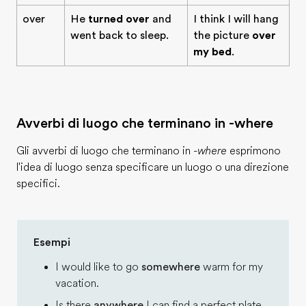
over
He
turned over
and
I think I will hang
went back to sleep.
the picture
over
my bed
.
Avverbi di luogo che terminano in -where
Gli avverbi di luogo che terminano in
-where
esprimono
l'idea di luogo senza specificare un luogo o una direzione
specifici.
Esempi
I would like to go
somewhere
warm for my
vacation.
Is there
anywhere
I can find a perfect plate