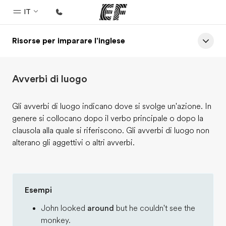
IT
Risorse per imparare l'inglese
Homepage
Benvenuto alla EF
Avverbi di luogo
Programmi
Vedi la nostra offerta
Gli avverbi di luogo indicano dove si svolge un'azione. In
genere si collocano dopo il verbo principale o dopo la
Uffici
clausola alla quale si riferiscono. Gli avverbi di luogo non
Trova l'ufficio più vicino
alterano gli aggettivi o altri avverbi.
Chi siamo
La nostra organizzazione
Esempi
Carriera
John looked
around
but he couldn't see the
Lavora con noi
monkey.