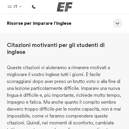
IT
Risorse per imparare l'inglese
Homepage
Benvenuto alla EF
Citazioni motivanti per gli studenti di
Programmi
inglese
Vedi la nostra offerta
Queste citazioni vi aiuteranno a rimanere motivati a
Uffici
migliorare il vostro inglese tutti i giorni. È facile
Trova l'ufficio più vicino
scoraggiarsi dopo aver preso un brutto voto o alla fine di
una lezione particolarmente difficile. Imparare una nuova
Chi siamo
lingua è difficile e, più importante, richiede molto tempo,
La nostra organizzazione
impegno e fatica. Ma anche quanto il compito sembra
davvero troppo difficile per le nostre capacità, non è mai
Carriera
impossibile, come vi faranno comprendere queste
Lavora con noi
citazioni. Quindi, nei momenti di sconforto, cambiate