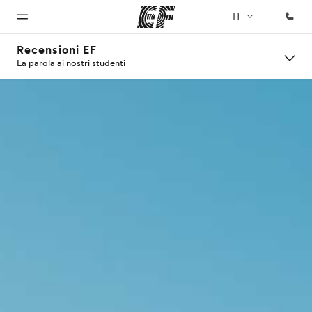
IT
Recensioni EF
La parola ai nostri studenti
Homepage
Programmi
Uffici
Chi siamo
Carriera
Benvenuto alla
Vedi la nostra
Trova
La nostra
Lavora con
EF
offerta
l'ufficio
organizzazione
noi
più
vicino