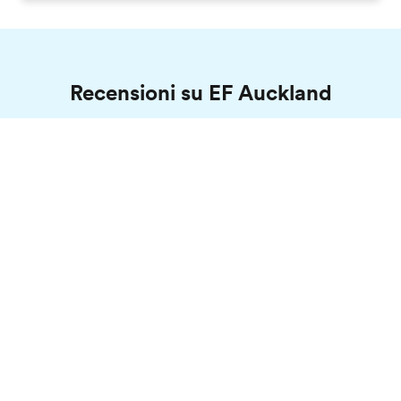
Recensioni su EF Auckland
Stephanie, EF Auckland
Catalogo gratis
Svizzera, 21 anni
Ho avuto un'ottima esperienza in Nuova
Zelanda, ad Auckland, con EF. La scuola e gli
insegnanti erano amichevoli e sono felice di
aver scelto di viaggiare con EF. Le attività che
offrono ogni settimana sono ben
programmate e ne vale la pena. Ho trascorso
lì i momenti più belli della mia vita.