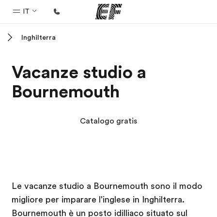
IT
Inghilterra
Homepage
Benvenuto alla EF
Vacanze studio a
Programmi
Bournemouth
Vedi la nostra offerta
Uffici
Catalogo gratis
Trova l'ufficio più vicino
Chi siamo
La nostra organizzazione
Campus EF
Campus EF
Carriera
Le vacanze studio a Bournemouth sono il modo
migliore per imparare l'inglese in Inghilterra.
Lavora con noi
Bournemouth è un posto idilliaco situato sul