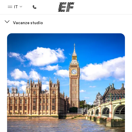
IT
Vacanze studio
Homepage
Benvenuto alla EF
Programmi
Vedi la nostra offerta
Uffici
Trova l'ufficio più vicino
Chi siamo
La nostra organizzazione
Carriera
Lavora con noi