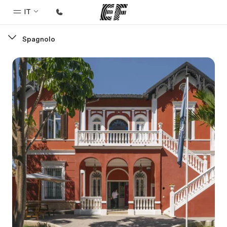
IT
Spagnolo
Homepage
Benvenuto alla EF
Programmi
Vedi la nostra offerta
Uffici
Trova l'ufficio più vicino
Chi siamo
La nostra organizzazione
Carriera
Lavora con noi