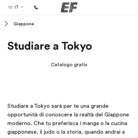
IT
Giappone
Homepage
Benvenuto alla EF
Studiare a Tokyo
Programmi
Vedi la nostra offerta
Catalogo gratis
Uffici
Trova l'ufficio più vicino
Chi siamo
Campus EF
Campus EF
Campus EF
Campus EF
Studiare a Tokyo sarà per te una grande
La nostra organizzazione
opportunità di conoscere la realtà del Giappone
Carriera
moderno. Che tu preferisca i manga o la cucina
Lavora con noi
giapponese, il judo o la storia, quando andrai a