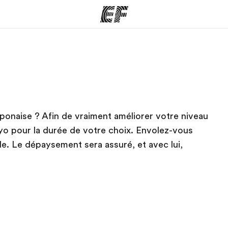
mmes
Bureaux
A prop
res
Trouver un bureau
Qui so
japonaise ? Afin de vraiment améliorer votre niveau
yo pour la durée de votre choix. Envolez-vous
de. Le dépaysement sera assuré, et avec lui,