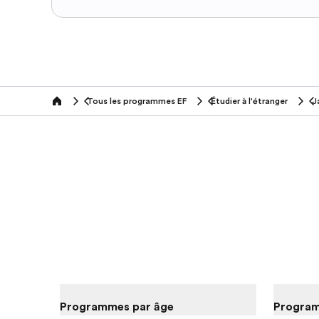
Tous les programmes EF
Étudier à l'étranger
J
home
Programmes par âge
Program