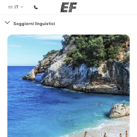
IT
Soggiorni linguistici
Homepage
Benvenuto alla EF
Programmi
Vedi la nostra offerta
Uffici
Trova l'ufficio più vicino
Chi siamo
La nostra organizzazione
Carriera
Lavora con noi