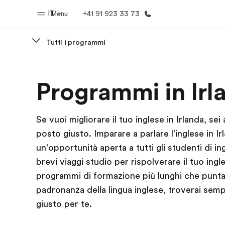
IT
Menu
+41 91 923 33 73
Tutti i programmi
Homepage
Progra
Programmi in Irl
Benvenuto alla EF
Vedi la nostr
Se vuoi migliorare il tuo inglese in Irlanda, sei 
posto giusto. Imparare a parlare l'inglese in Ir
un'opportunità aperta a tutti gli studenti di in
brevi viaggi studio per rispolverare il tuo ingl
programmi di formazione più lunghi che punta
padronanza della lingua inglese, troverai semp
giusto per te.