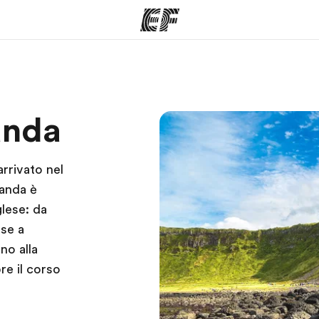
mmi
Uffici
Ch
anda
a offerta
Trova l'ufficio più vicino
La nostra
arrivato nel
landa è
glese: da
ese a
no alla
re il corso