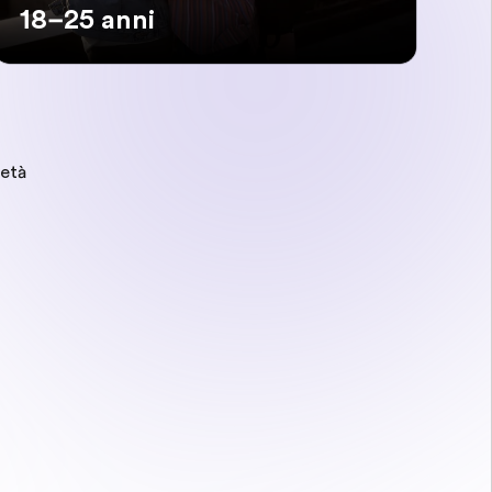
18–25 anni
 età