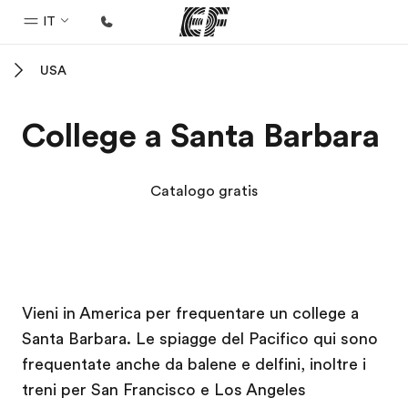
IT
USA
Homepage
Benvenuto alla EF
College a Santa Barbara
Programmi
Vedi la nostra offerta
Catalogo gratis
Uffici
Trova l'ufficio più vicino
Chi siamo
Campus EF
Campus EF
Vieni in America per frequentare un college a
La nostra organizzazione
Santa Barbara. Le spiagge del Pacifico qui sono
Carriera
frequentate anche da balene e delfini, inoltre i
Lavora con noi
treni per San Francisco e Los Angeles