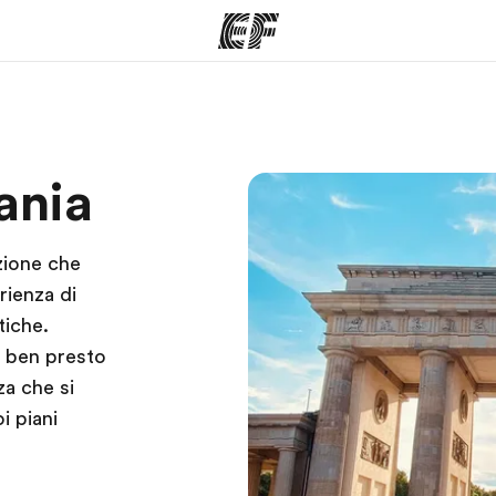
mmi
Uffici
Ch
ania
a offerta
Trova l'ufficio più vicino
La nostra
zione che
rienza di
tiche.
i ben presto
za che si
i piani