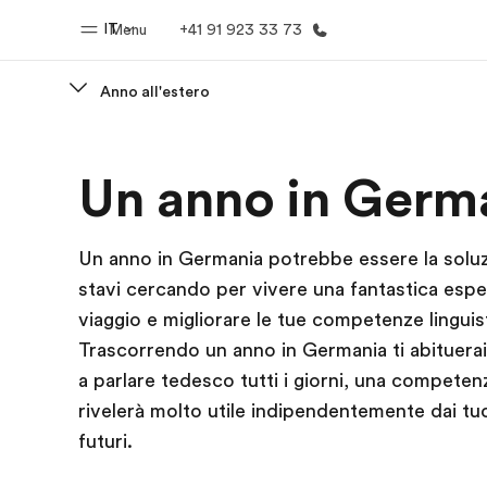
IT
Menu
+41 91 923 33 73
Anno all'estero
Homepage
Progra
Un anno in Germ
Benvenuto alla EF
Vedi la nostr
Un anno in Germania potrebbe essere la solu
stavi cercando per vivere una fantastica espe
viaggio e migliorare le tue competenze linguis
Trascorrendo un anno in Germania ti abituera
a parlare tedesco tutti i giorni, una competen
rivelerà molto utile indipendentemente dai tuo
futuri.