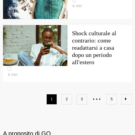
4
min
Shock culturale al
contrario: come
readattarsi a casa
dopo un periodo
all'estero
4
min
1
2
3
5
A proposito di GO