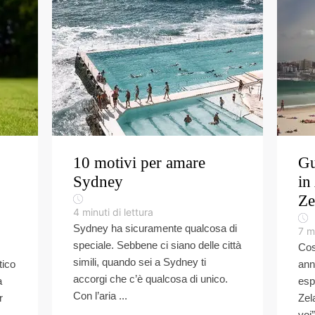
10 motivi per amare
Gu
Sydney
in
Ze
4
minuti di lettura
Sydney ha sicuramente qualcosa di
7
mi
speciale. Sebbene ci siano delle città
Cos
simili, quando sei a Sydney ti
tico
ann
accorgi che c’è qualcosa di unico.
a
esp
Con l’aria ...
r
Zel
voi