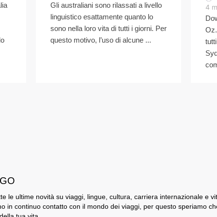
lia
Gli australiani sono rilassati a livello
4
m
linguistico esattamente quanto lo
Dow
sono nella loro vita di tutti i giorni. Per
Oz.
lo
questo motivo, l’uso di alcune ...
tut
Syd
com
i GO
utte le ultime novità su viaggi, lingue, cultura, carriera internazionale e v
o in continuo contatto con il mondo dei viaggi, per questo speriamo che G
ella tua vita.