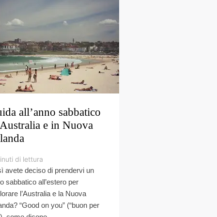
ida all’anno sabbatico
 Australia e in Nuova
landa
nuti di lettura
ì avete deciso di prendervi un
o sabbatico all’estero per
lorare l’Australia e la Nuova
anda? “Good on you” (“buon per
”), come dicono ...