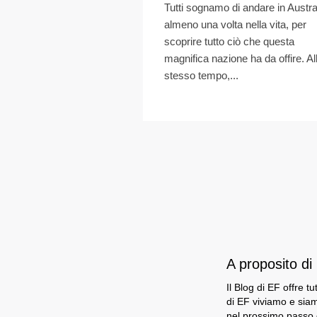
Tutti sognamo di andare in Austra
almeno una volta nella vita, per
scoprire tutto ciò che questa
magnifica nazione ha da offire. Al
stesso tempo,...
A proposito d
Il Blog di EF offre t
di EF viviamo e siam
nel prossimo passo d