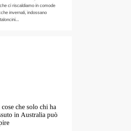
 che ci riscaldiamo in comode
cche invernali, indossano
aloncini...
 cose che solo chi ha
ssuto in Australia può
pire