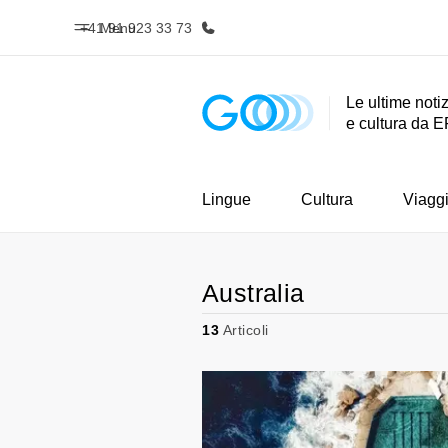
+41 91 923 33 73
Menu
Le ultime notiz
e cultura da E
Homepage
Progra
Benvenuto alla EF
Vedi la nostr
Lingue
Cultura
Viagg
Australia
13
Articoli