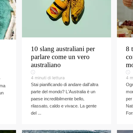
10 slang australiani per
8 
parlare come un vero
co
australiano
m
4
minuti di lettura
4
m
e
Stai pianificando di andare dall'altra
Ogn
ima
parte del mondo? L'Australia è un
mon
un
paese incredibilmente bello,
per
rilassato, caldo e vivace. La gente
Nat
del ...
Fors