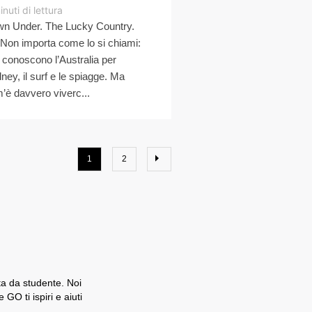
inuti di lettura
n Under. The Lucky Country.
Non importa come lo si chiami:
ti conoscono l’Australia per
ney, il surf e le spiagge. Ma
’è davvero viverc...
1
2
ita da studente. Noi
O ti ispiri e aiuti