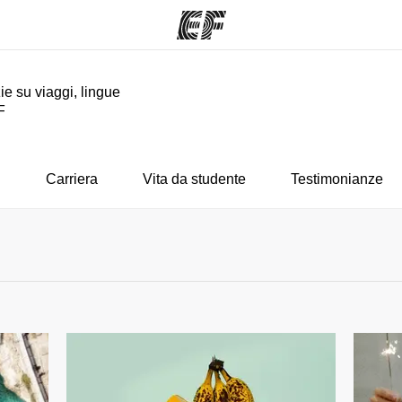
ie su viaggi, lingue
F
mmi
Uffici
Ch
a offerta
Trova l'ufficio più vicino
La nostra
i
Carriera
Vita da studente
Testimonianze