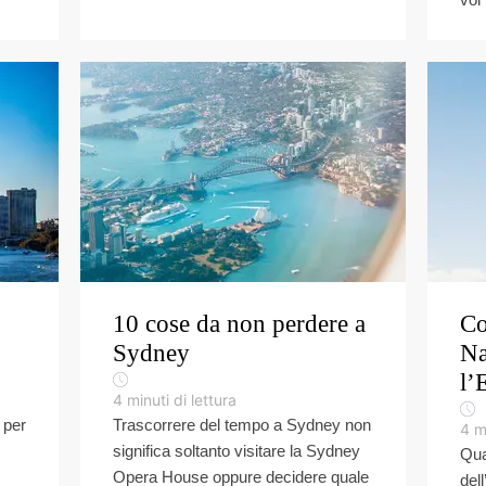
10 cose da non perdere a
Co
Sydney
Na
l’
4
minuti di lettura
 per
Trascorrere del tempo a Sydney non
4
m
significa soltanto visitare la Sydney
Qua
Opera House oppure decidere quale
del