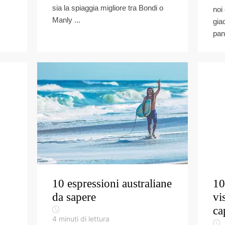
sia la spiaggia migliore tra Bondi o
noi
Manly ...
gia
pant
10 espressioni australiane
10
da sapere
vi
ca
4
minuti di lettura