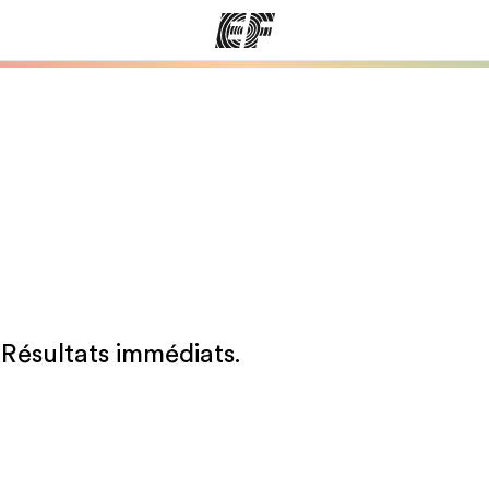
mmes
Bureaux
A prop
res
Trouver un bureau
Qui so
. Résultats immédiats.