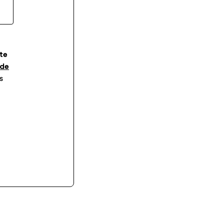
te
 de
s