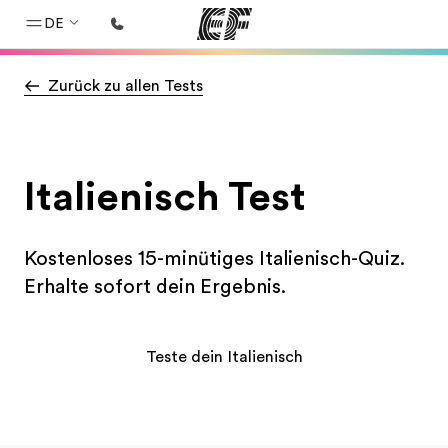
DE
Zurück zu allen Tests
Home
Willkommen bei EF
Programme
Italienisch Test
Alle Programme ansehen
Büros
Kostenloses 15-minütiges Italienisch-Quiz.
Büros in der Nähe
Erhalte sofort dein Ergebnis.
Über uns
Wer wir sind
Teste dein Italienisch
Karriere
Teil des Teams werden