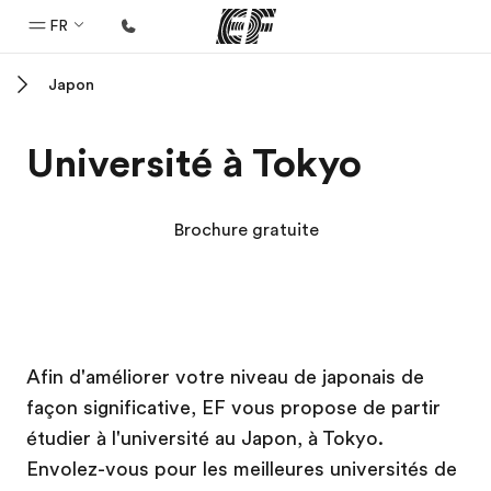
FR
Japon
Accueil
Bienvenue chez EF
Université à Tokyo
Programmes
Nos offres
Brochure gratuite
Bureaux
Trouver un bureau
A propos de nous
Campus EF
Campus EF
Campus EF
Campus EF
Afin d'améliorer votre niveau de japonais de
Qui sommes-nous ?
façon significative, EF vous propose de partir
EF recrute
étudier à l'université au Japon, à Tokyo.
Rejoignez nos équipes
Envolez-vous pour les meilleures universités de