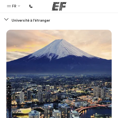
FR
Université à l'étranger
Accueil
Bienvenue chez EF
Programmes
Nos offres
Bureaux
Trouver un bureau
A propos de nous
Qui sommes-nous ?
EF recrute
Rejoignez nos équipes