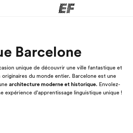
mmes
Bureaux
A prop
que Barcelone
res
Trouver un bureau
Qui so
casion unique de découvrir une ville fantastique et
 originaires du monde entier. Barcelone est une
 une
architecture moderne et historique
. Envolez-
ne expérience d'apprentissage linguistique unique !