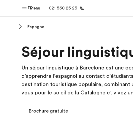
FR
Menu
021 560 25 25
Espagne
Accueil
Progra
Séjour linguisti
Bienvenue chez EF
Nos off
Un séjour linguistique à Barcelone est une oc
d’apprendre l’espagnol au contact d'étudiants
destination touristique populaire, combinant
vous pour le soleil de la Catalogne et vivez u
Brochure gratuite